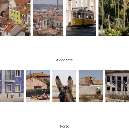
- - -
Alcochete
- - -
Porto